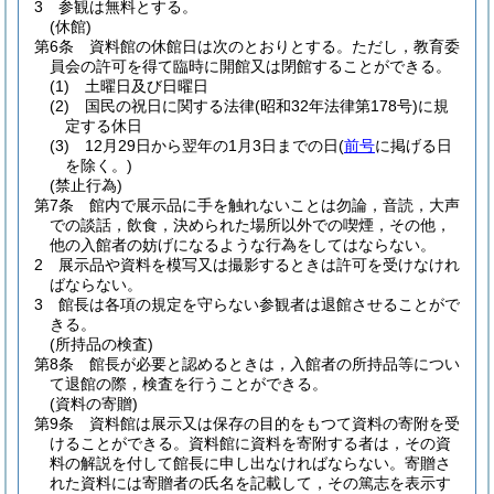
3
参観は無料とする。
(休館)
第6条
資料館の休館日は次のとおりとする。
ただし，教育委
員会の許可を得て臨時に開館又は閉館することができる。
(1)
土曜日及び日曜日
(2)
国民の祝日に関する法律
(昭和32年法律第178号)
に規
定する休日
(3)
12月29日から翌年の1月3日までの日
(
前号
に掲げる日
を除く。)
(禁止行為)
第7条
館内で展示品に手を触れないことは勿論，音読，大声
での談話，飲食，決められた場所以外での喫煙，その他，
他の入館者の妨げになるような行為をしてはならない。
2
展示品や資料を模写又は撮影するときは許可を受けなけれ
ばならない。
3
館長は各項の規定を守らない参観者は退館させることがで
きる。
(所持品の検査)
第8条
館長が必要と認めるときは，入館者の所持品等につい
て退館の際，検査を行うことができる。
(資料の寄贈)
第9条
資料館は展示又は保存の目的をもつて資料の寄附を受
けることができる。
資料館に資料を寄附する者は，その資
料の解説を付して館長に申し出なければならない。
寄贈さ
れた資料には寄贈者の氏名を記載して，その篤志を表示す