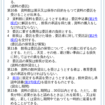
る。
(資料の委託)
第10条
資料館は展示又は保存の目的をもつて資料の委託を
受けることが出来る。
2
資料館に資料を委託しようとする者は，委託申込書
(
第1号
様式
)
に解説を付し，館長の承認を得た後，資料の搬入をし
なければならない。
3
委託に要する費用は委託者の負担とする。
4
館長は，委託を受けた場合，委託者に対して受託証
(
第2号
様式
)
を交付する。
(委託品の保管及び展覧)
第11条
館長は委託品の保管について，その責に任ずるもの
とする。
ただし，天災，その他，避け難い事由による損失
に対してはその責を負わない。
2
委託品の展覧は館長が定める。
(資料の館外貸出し)
第12条
資料の館外貸出しを受けようとする者は，教育委員
会の承認を得なければならない。
2
前項
に規定する承認を受けようとする者は，館外貸出し承
認申請書
(
第3号様式
)
を提出するものとする。
(貸出し期間)
第13条
資料の貸出し期間は，30日以内とする。
ただし，館
長が特に必要があると認めるときはこれを延長し，又は短
縮し，若しくは貸出し期間中であつても一時的に返還を求
めることができる。