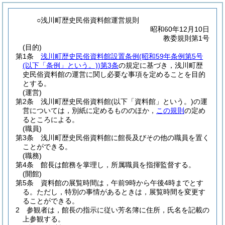
○浅川町歴史民俗資料館運営規則
昭和60年12月10日
教委規則第1号
(目的)
第1条
浅川町歴史民俗資料館設置条例
(昭和59年条例第5号
(以下「条例」という。)
)
第3条
の規定に基づき，浅川町歴
史民俗資料館の運営に関し必要な事項を定めることを目的
とする。
(運営)
第2条
浅川町歴史民俗資料館
(以下「資料館」という。)
の運
営については，別紙に定めるもののほか，
この規則
の定め
るところによる。
(職員)
第3条
浅川町歴史民俗資料館に館長及びその他の職員を置く
ことができる。
(職務)
第4条
館長は館務を掌理し，所属職員を指揮監督する。
(開館)
第5条
資料館の展覧時間は，午前9時から午後4時までとす
る。
ただし，特別の事情があるときは，展覧時間を変更す
ることができる。
2
参観者は，館長の指示に従い芳名簿に住所，氏名を記載の
上参観する。