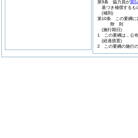
第9条
協力員が
第5
基づき補償するも
(補則)
第10条
この要綱に
附
則
(施行期日)
1
この要綱は，公
(経過措置)
2
この要綱の施行