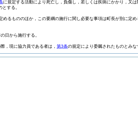
条
に規定する活動により死亡し，負傷し，若しくは疾病にかかり，又は
のとする。
定めるもののほか，この要綱の施行に関し必要な事項は町長が別に定め
布の日から施行する。
の際，現に協力員である者は，
第3条
の規定により委嘱されたものとみな