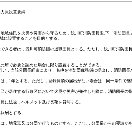
協力員設置要綱
，地域住民を火災や災害から守るため，浅川町消防団員
(以下「消防団員
域に設置することを目的とする。
録できる者は，浅川町消防団の退職団員とする。
ただし，浅川町消防団
地元班で必要と認めた場合に限り設置することができる。
行い，当該分団長経由により，名簿を消防団庶務係に提出し，消防団長
は，1年とする。
ただし，登録抹消の届出がない場合は，同一条件で継
自己が居住する行政区において火災や災害が発生した際に，消防団長の
力員に法被，ヘルメット及び長靴を貸与する。
無報酬とする。
練は，地元班又は分団で行うものとする。
ただし，分団長からの要請が