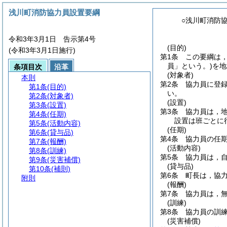
浅川町消防協力員設置要綱
○浅川町消防
令和3年3月1日 告示第4号
(目的)
(令和3年3月1日施行)
第1条
この要綱は
員」という。)
を地
条項目次
沿革
(対象者)
本則
第2条
協力員に登
第1条
(目的)
い。
第2条
(対象者)
(設置)
第3条
(設置)
第3条
協力員は，
第4条
(任期)
設置は班ごとに
第5条
(活動内容)
(任期)
第6条
(貸与品)
第4条
協力員の任期
第7条
(報酬)
(活動内容)
第8条
(訓練)
第5条
協力員は，
第9条
(災害補償)
(貸与品)
第10条
(補則)
第6条
町長は，協
附則
(報酬)
第7条
協力員は，
(訓練)
第8条
協力員の訓
(災害補償)