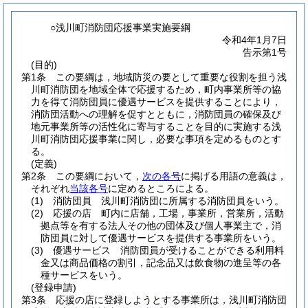
○浅川町消防団応援事業実施要綱
令和4年1月7日
告示第1号
(目的)
第1条
この要綱は，地域防災の要として重要な役割を担う浅
川町消防団を地域全体で応援するため，町内事業所等の協
力を得て消防団員に優遇サービスを提供することにより，
消防団活動への理解を促すとともに，消防団員の確保及び
地元事業所等の活性化に寄与することを目的に実施する浅
川町消防団応援事業に関し，必要な事項を定めるものとす
る。
(定義)
第2条
この要綱において，
次の各号
に掲げる用語の意義は，
それぞれ
当該各号
に定めるところによる。
(1)
消防団員 浅川町消防団に所属する消防団員をいう。
(2)
応援の店 町内に店舗，工場，事業所，営業所，活動
拠点等を有する法人その他の団体及び個人事業主で，消
防団員に対して優遇サービスを提供する事業所をいう。
(3)
優遇サービス 消防団員が受けることができる利用料
金又は商品価格の割引，記念品又は飲食物の進呈等の各
種サービスをいう。
(登録申請)
第3条
応援の店に登録しようとする事業所は，浅川町消防団