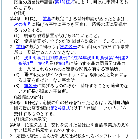
応援の店登録申請書
(
第1号様式
)
により，町長に申請するも
のとする。
(登録)
第4条
町長は，
前条
の規定による登録申請があったときは，
次の各号
に掲げる基準に基づき審査し，応援の店に登録す
るものとする。
(1)
明確な優遇措置が設けられていること。
(2)
優遇措置が，全ての消防団員を対象としていること。
2
前項
の規定に関わらず
次の各号
のいずれかに該当する事業
所は，登録することができない。
(1)
浅川町暴力団排除条例
(平成24年浅川町条例第1号)
第2
条第1号
，
第2号
及び
第3号
に該当する暴力団員又は暴力
団，又はこれらのものと密接な関係を有する事業所。
(2)
通信販売及びインターネットによる販売など対面によ
る販売を前提としない事業所
(3)
前各号
に掲げるもののほか，登録することが適当でな
いと町長が認めた事業所。
(登録証の交付)
第5条
町長は，応援の店の登録を行ったときは，浅川町消防
団応援の店登録証
(
第2号様式
)
(以下「登録証」という。)
を
交付するものとする。
(登録証の表示等)
第6条
応援の店は，交付を受けた登録証を当該事業所の見や
すい場所に掲示するものとする。
2
応援の店は，自らが作成又は掲載されるパンフレット，チ