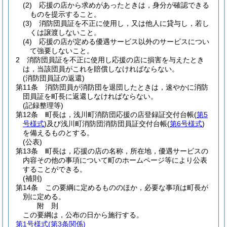
(2)
応援の店から求めがあったときは，身分が確認できる
ものを提示すること。
(3)
消防団員証を不正に使用し，又は他人に貸与し，若し
くは譲渡しないこと。
(4)
応援の店が定める優遇サービス以外のサービスについ
て強要しないこと。
2
消防団員証を不正に使用し応援の店に損害を与えたとき
は，当該団員がこれを賠償しなければならない。
(消防団員証の返還)
第11条
消防団員が消防団を退団したときは，速やかに消防
団員証を町長に返還しなければならない。
(記録整理等)
第12条
町長は，浅川町消防団応援の店登録証交付台帳
(
第5
号様式
)
及び浅川町消防団消防団員証交付台帳
(
第6号様式
)
を備えるものとする。
(公表)
第13条
町長は，応援の店の名称，所在地，優遇サービスの
内容その他の事項について町のホームページ等により公表
することができる。
(補則)
第14条
この要綱に定めるもののほか，必要な事項は町長が
別に定める。
附
則
この要綱は，公布の日から施行する。
第1号様式
(第3条関係)