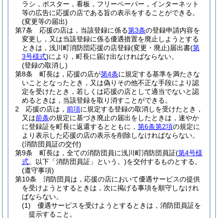
ラシ，ポスター，看板，フリーペーパー，インターネット
等の広告に応援の店である旨の表示をすることができる。
(変更等の届出)
第7条
応援の店は，当該登録に係る
第3条
の登録申請内容を
変更し，又は当該登録に係る優遇措置を廃止しようとする
ときは，浅川町消防団応援の店登録
(変更・廃止)
届出書
(
第
3号様式
)
により，町長に届け出なければならない。
(登録の取消し)
第8条
町長は，応援の店が
第4条
に規定する基準を満たさな
いこととなったとき，又は偽りその他不正な手段により認
定を受けたとき，若しくは応援の店として適当でないと認
めるときは，当該登録を取り消すことができる。
2
応援の店は，
前項
に規定する登録の取消しを受けたとき，
又は
前条
の規定に基づき廃止の届出をしたときは，速やか
に登録証を町長に返還するとともに，
第6条第2項
の規定に
より表示した応援の店の表示を削除しなければならない。
(消防団員証の交付)
第9条
町長は，全ての消防団員に浅川町消防団員証
(
第4号様
式
。以下「消防団員証」という。)
を交付するものとする。
(遵守事項)
第10条
消防団員は，応援の店において優遇サービスの提供
を受けようとするときは，次に掲げる事項を順守しなけれ
ばならない。
(1)
優遇サービスを受けようとするときは，消防団員証を
提示すること。