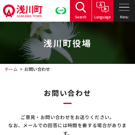
こ
の
Menu
Search
Language
ペ
こ
ー
こ
ジ
浅川町役場
か
の
ら
本
本
文
文
ホーム
お問い合わせ
へ
で
移
す。
動
お問い合わせ
ご意見・お問い合わせをお送りください。
なお、メールでの回答には時間を要する場合がありま
す。