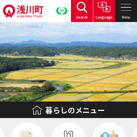
こ
の
Menu
Search
Language
ペ
こ
ー
こ
ジ
か
の
ら
本
本
文
文
へ
で
移
す。
動
暮らしの
メニュー