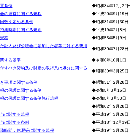
置条例
◆昭和34年12月22日
会の運営に関する規程
◆平成20年9月19日
回数を定める条例
◆昭和31年9月30日
招集時期に関する規則
◆平成19年2月8日
規程
◆昭和55年5月9日
た証人及び公聴会に参加した者等に対する費用
◆昭和30年7月28日
関する基準
◆令和6年10月1日
付すべき契約及び財産の取得又は処分に関する
◆昭和39年3月25日
き事項に関する条例
◆昭和31年2月28日
報の保護に関する条例
◆令和5年3月15日
報の保護に関する条例施行規程
◆令和5年3月30日
◆昭和62年9月28日
与に関する規程
◆平成19年3月26日
与に関する条例
◆平成18年12月19日
務時間，休暇等に関する規程
◆平成19年3月26日