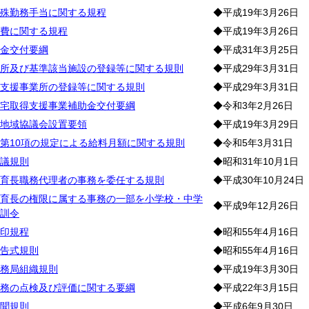
殊勤務手当に関する規程
◆平成19年3月26日
費に関する規程
◆平成19年3月26日
金交付要綱
◆平成31年3月25日
所及び基準該当施設の登録等に関する規則
◆平成29年3月31日
支援事業所の登録等に関する規則
◆平成29年3月31日
宅取得支援事業補助金交付要綱
◆令和3年2月26日
地域協議会設置要領
◆平成19年3月29日
第10項の規定による給料月額に関する規則
◆令和5年3月31日
議規則
◆昭和31年10月1日
育長職務代理者の事務を委任する規則
◆平成30年10月24日
育長の権限に属する事務の一部を小学校・中学
◆平成9年12月26日
訓令
印規程
◆昭和55年4月16日
告式規則
◆昭和55年4月16日
務局組織規則
◆平成19年3月30日
務の点検及び評価に関する要綱
◆平成22年3月15日
聞規則
◆平成6年9月30日