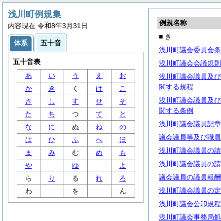
浅川町例規集
例規名称
内容現在 令和8年3月31日
■ き
体系
五十音
浅川町議会委員会条
五十音表
浅川町議会会議規則
あ
い
う
え
お
浅川町議会議員及び
関する規程
か
き
く
け
こ
浅川町議会議員及び
さ
し
す
せ
そ
関する条例
た
ち
つ
て
と
浅川町議会議員記章
な
に
ぬ
ね
の
議会議員等及び職員
は
ひ
ふ
へ
ほ
浅川町議会議員の請
ま
み
む
め
も
浅川町議会議員の請
や
ゆ
よ
議会議員の議員報酬
ら
り
る
れ
ろ
浅川町議会議員の定
わ
を
ん
浅川町議会公印規程
浅川町議会事務局処