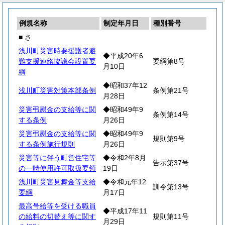
例規名称
制定年月日
種別番号
■ さ
浅川町災害時要援護者避
◆平成20年6
難支援連絡協議会設置要
要綱第8号
月10日
綱
◆昭和37年12
浅川町災害対策本部条例
条例第21号
月28日
災害弔慰金の支給等に関
◆昭和49年9
条例第14号
する条例
月26日
災害弔慰金の支給等に関
◆昭和49年9
規則第9号
する条例施行規則
月26日
災害等に伴う町営住宅等
◆令和2年8月
告示第37号
の一時使用許可取扱要領
19日
浅川町災害見舞金等支給
◆令和元年12
訓令第13号
要綱
月17日
最高号給等を受ける職員
◆平成17年11
の給料の切替え等に関す
規則第11号
月29日