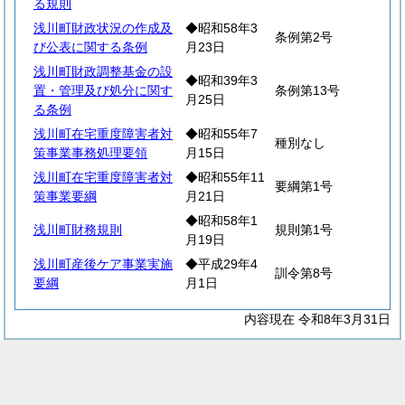
る規則
浅川町財政状況の作成及
◆昭和58年3
条例第2号
び公表に関する条例
月23日
浅川町財政調整基金の設
◆昭和39年3
置・管理及び処分に関す
条例第13号
月25日
る条例
浅川町在宅重度障害者対
◆昭和55年7
種別なし
策事業事務処理要領
月15日
浅川町在宅重度障害者対
◆昭和55年11
要綱第1号
策事業要綱
月21日
◆昭和58年1
浅川町財務規則
規則第1号
月19日
浅川町産後ケア事業実施
◆平成29年4
訓令第8号
要綱
月1日
内容現在 令和8年3月31日