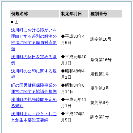
例規名称
制定年月日
種別番号
■ ま
浅川町における障がいを
理由とする差別の解消の
◆平成30年4
訓令第10号
推進に関する職員対応要
月6日
領
浅川町の休日を定める条
◆平成元年10
条例第16号
例
月1日
浅川町の公印に関する規
◆昭和48年4
規程第1号
程
月1日
町の国民健康保険事業の
◆昭和34年8
規則第3号
運営に関する協議会規則
月14日
浅川町の執務時間を定め
◆平成元年11
規則第8号
る規則
月1日
浅川町まち・ひと・しご
◆平成27年2
訓令第1号
と創生本部設置要綱
月5日