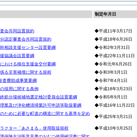
制定年月日
査会共同設置規約
◆平成11年3月17日
分認定審査会共同設置規約
◆平成18年6月26日
幹相談支援センター設置要綱
◆令和2年3月31日
援協議会設置要綱
◆平成22年11月11日
における移住支援金交付要綱
◆令和元年6月26日
係る災害補償に関する規程
◆令和3年3月1日
診査費助成事業要綱
◆令和7年4月1日
の採用に関する条例
◆平成18年3月23日
終処分場候補地選定検討委員会設置要綱
◆令和5年9月1日
理業及び浄化槽清掃業許可申請等取扱要綱
◆平成16年11月22日
のために必要な町道の構造に関する基準を定め
◆平成25年3月21日
ラクター「あさまる」使用取扱規程
◆平成10年3月25日
護保険主治医意見書のおむつ使用確認書に関す