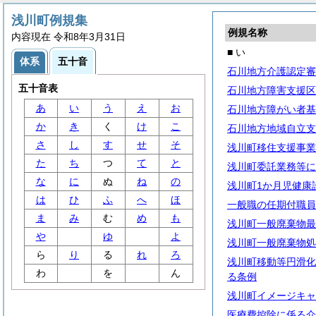
浅川町例規集
例規名称
内容現在 令和8年3月31日
■ い
体系
五十音
石川地方介護認定審
五十音表
石川地方障害支援区
あ
い
う
え
お
石川地方障がい者基
か
き
く
け
こ
石川地方地域自立支
さ
し
す
せ
そ
浅川町移住支援事業
た
ち
つ
て
と
浅川町委託業務等に
な
に
ぬ
ね
の
浅川町1か月児健康
は
ひ
ふ
へ
ほ
一般職の任期付職員
ま
み
む
め
も
浅川町一般廃棄物最
や
ゆ
よ
浅川町一般廃棄物処
ら
り
る
れ
ろ
浅川町移動等円滑化
わ
を
ん
る条例
浅川町イメージキャ
医療費控除に係る介