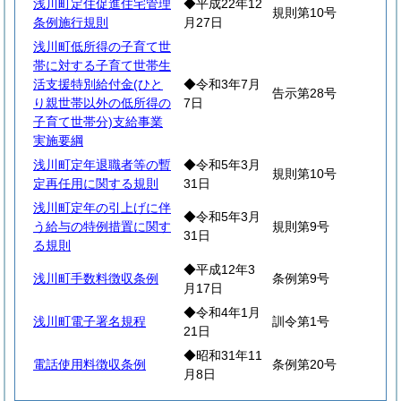
浅川町定住促進住宅管理
◆平成22年12
規則第10号
条例施行規則
月27日
浅川町低所得の子育て世
帯に対する子育て世帯生
活支援特別給付金(ひと
◆令和3年7月
告示第28号
り親世帯以外の低所得の
7日
子育て世帯分)支給事業
実施要綱
浅川町定年退職者等の暫
◆令和5年3月
規則第10号
定再任用に関する規則
31日
浅川町定年の引上げに伴
◆令和5年3月
う給与の特例措置に関す
規則第9号
31日
る規則
◆平成12年3
浅川町手数料徴収条例
条例第9号
月17日
◆令和4年1月
浅川町電子署名規程
訓令第1号
21日
◆昭和31年11
電話使用料徴収条例
条例第20号
月8日