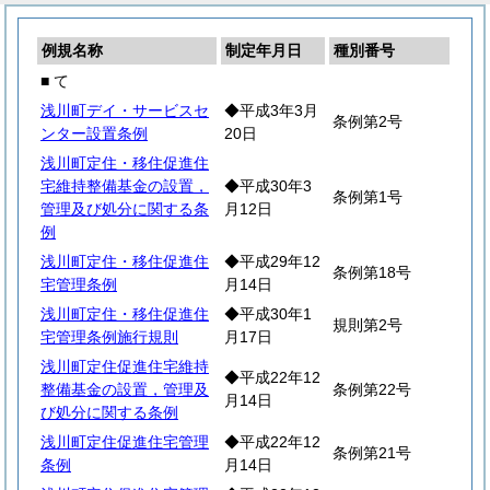
例規名称
制定年月日
種別番号
■ て
浅川町デイ・サービスセ
◆平成3年3月
条例第2号
ンター設置条例
20日
浅川町定住・移住促進住
宅維持整備基金の設置，
◆平成30年3
条例第1号
管理及び処分に関する条
月12日
例
浅川町定住・移住促進住
◆平成29年12
条例第18号
宅管理条例
月14日
浅川町定住・移住促進住
◆平成30年1
規則第2号
宅管理条例施行規則
月17日
浅川町定住促進住宅維持
◆平成22年12
整備基金の設置，管理及
条例第22号
月14日
び処分に関する条例
浅川町定住促進住宅管理
◆平成22年12
条例第21号
条例
月14日