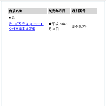
例規名称
制定年月日
種別番号
■ み
浅川町見守りQRコード
◆平成29年3
訓令第3号
交付事業実施要綱
月31日