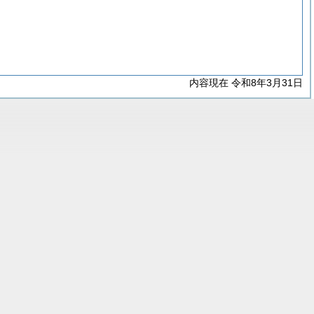
内容現在 令和8年3月31日