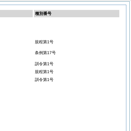
種別番号
規程第1号
条例第17号
訓令第1号
規程第1号
訓令第1号