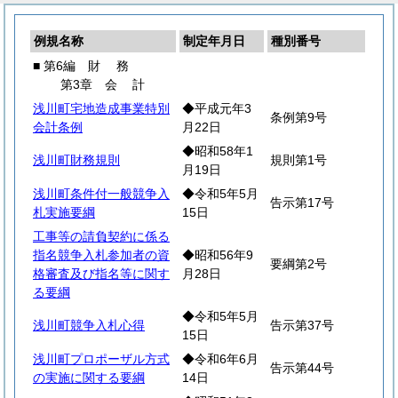
例規名称
制定年月日
種別番号
■ 第6編
財
務
第3章
会
計
浅川町宅地造成事業特別
◆平成元年3
条例第9号
会計条例
月22日
◆昭和58年1
浅川町財務規則
規則第1号
月19日
浅川町条件付一般競争入
◆令和5年5月
告示第17号
札実施要綱
15日
工事等の請負契約に係る
指名競争入札参加者の資
◆昭和56年9
要綱第2号
格審査及び指名等に関す
月28日
る要綱
◆令和5年5月
浅川町競争入札心得
告示第37号
15日
浅川町プロポーザル方式
◆令和6年6月
告示第44号
の実施に関する要綱
14日