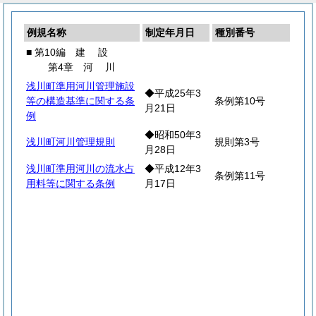
例規名称
制定年月日
種別番号
■ 第10編
建
設
第4章
河
川
浅川町準用河川管理施設
◆平成25年3
等の構造基準に関する条
条例第10号
月21日
例
◆昭和50年3
浅川町河川管理規則
規則第3号
月28日
浅川町準用河川の流水占
◆平成12年3
条例第11号
用料等に関する条例
月17日