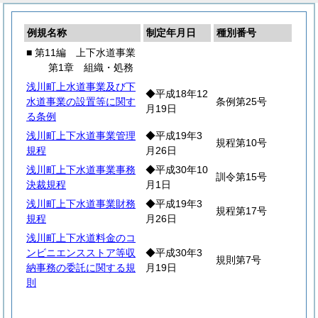
例規名称
制定年月日
種別番号
■ 第11編 上下水道事業
第1章 組織・処務
浅川町上水道事業及び下
◆平成18年12
水道事業の設置等に関す
条例第25号
月19日
る条例
浅川町上下水道事業管理
◆平成19年3
規程第10号
規程
月26日
浅川町上下水道事業事務
◆平成30年10
訓令第15号
決裁規程
月1日
浅川町上下水道事業財務
◆平成19年3
規程第17号
規程
月26日
浅川町上下水道料金のコ
ンビニエンスストア等収
◆平成30年3
規則第7号
納事務の委託に関する規
月19日
則